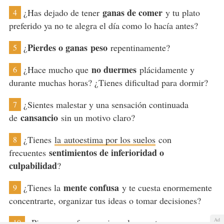
ganas de comer
¿Has dejado de tener
y tu plato
4
preferido ya no te alegra el día como lo hacía antes?
Pierdes o ganas
peso
¿
repentinamente?
5
no duermes
¿Hace mucho que
plácidamente y
6
durante muchas horas? ¿Tienes dificultad para dormir?
¿Sientes malestar y una sensación continuada
7
cansancio
de
sin un motivo claro?
¿Tienes
la
autoestima por los suelos
con
8
sentimientos de inferioridad o
frecuentes
culpabilidad
?
mente confusa
¿Tienes la
y te cuesta enormemente
9
concentrarte, organizar tus ideas o tomar decisiones?
Ad
¿Piensas con frecuencia en la muerte o en
10