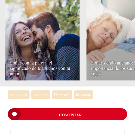
Soñar con la pareja: el
Soñar siendo anciano: 
significado de los sueños con tu
importancia de los sueñ
amor
vejez
Autoayuda
Ansiedad
Depresión
Insomnio
COMENTAR