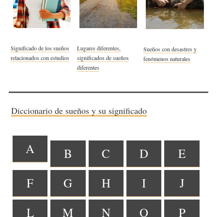
Significado de los sueños
Lugares diferentes,
Sueños con desastres y
relacionados con estudios
significados de sueños
fenómenos naturales
diferentes
Diccionario de sueños y su significado
A
B
C
D
E
F
G
H
I
J
L
M
N
O
P