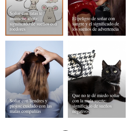
Soñar con ratas te
mantiene alerta;
El peligro de soñar con
significado de sueños con
sangre y el significado de
roedores
los sueños de advertencia
Que no te dé miedo soñar
Soñar con liendres y
con la mala suerte:
piojos: cuidado con las
significado de sueños
malas compañías
negativos