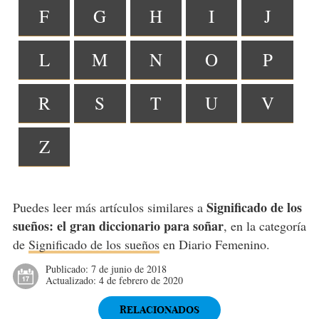
F
G
H
I
J
L
M
N
O
P
R
S
T
U
V
Z
Significado de los
Puedes leer más artículos similares a
sueños: el gran diccionario para soñar
, en la categoría
de
Significado de los sueños
en Diario Femenino.
Publicado:
7 de junio de 2018
Actualizado:
4 de febrero de 2020
RELACIONADOS