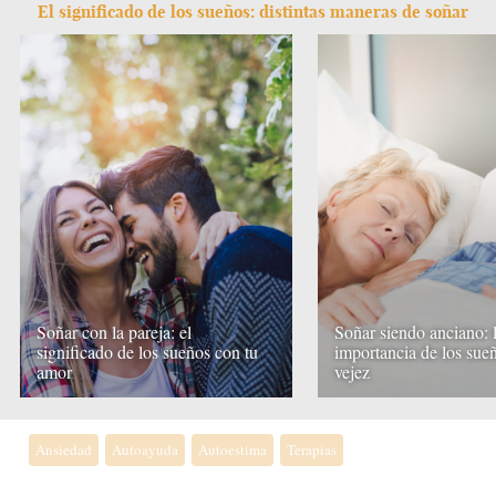
El significado de los sueños: distintas maneras de soñar
Soñar con la pareja: el
Soñar siendo anciano: 
significado de los sueños con tu
importancia de los sueñ
amor
vejez
Ansiedad
Autoayuda
Autoestima
Terapias