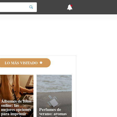
LO MÁS VISITADO
Álbumes de fotos
online: las
mejores opciones
Perfumes de
para imprimir
verano: aromas