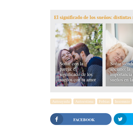
El significado de los sueños: distinta
Soñar con la
Soñar siend
pareja: el
anciano: la
significado de los
importancia 
sueños con tu amor
sueños en la
Autoayuda
Autoestima
Fobias
Insomnio
FACEBOOK