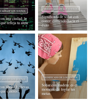
SIGNIFICADO DE LOS SUEÑOS
ICADO DE LOS SUEÑOS
Significado de soñar con
con una ciudad: la
correr: corriendo hacia el
que refleja tu alma
éxito
SIGNIFICADO DE LOS SUEÑOS
ICADO DE LOS SUEÑOS
Soñar con madera: es el
on libertad: ¿llevas
momento de lograr tus
a que quieres?
metas