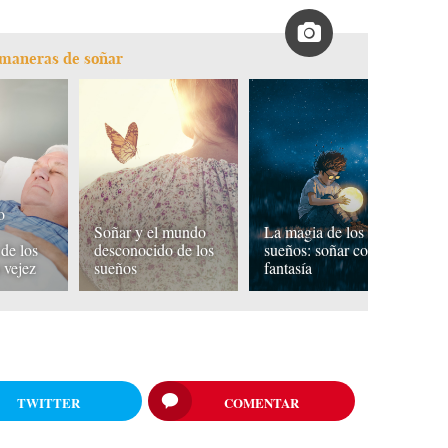
s maneras de soñar
o
Lo
Soñar y el mundo
La magia de los
nu
de los
desconocido de los
sueños: soñar con
so
 vejez
sueños
fantasía
o
TWITTER
COMENTAR