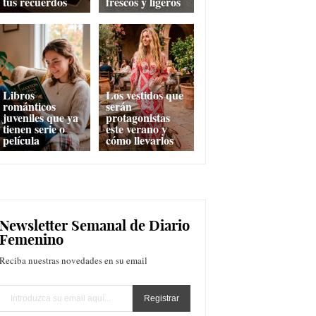
tus recuerdos
frescos y ligeros
Libros
Los vestidos que
románticos
serán
juveniles que ya
protagonistas
tienen serie o
este verano y
película
cómo llevarlos
Newsletter Semanal de Diario
Femenino
Reciba nuestras novedades en su email