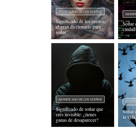
SIGNIFICADO DE LOS SUEÑOS
SIGNIF
Significado de los sueños:
Soñar 
el gran diccionario para
ciudad 
soñar
SIGNIFICADO DE LOS SUEÑOS
SIGNIF
Significado de soñar que
Soñar c
eres invisible: ¿tienes
la vid
ganas de desaparecer?