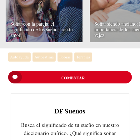
Soñar con la pareja: el
Soñar siendo anciano: 
significado de los sueños con tu
importancia de los sueñ
amor
vejez
Autoayuda
Autoestima
Fobias
Terapias
COMENTAR
DF
Sueños
Busca el significado de tu sueño en nuestro
diccionario onírico. ¿Qué significa soñar