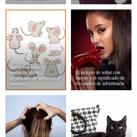
Soñar con ratas te
mantiene alerta;
El peligro de soñar con
significado de sueños con
sangre y el significado de
roedores
los sueños de advertencia