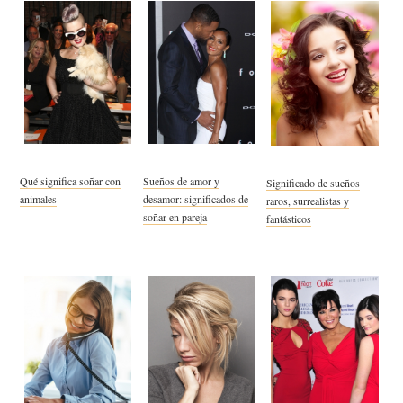
Qué significa soñar con
Sueños de amor y
Significado de sueños
animales
desamor: significados de
raros, surrealistas y
soñar en pareja
fantásticos