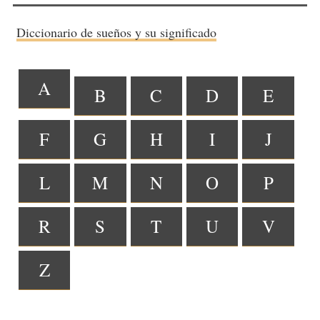
Diccionario de sueños y su significado
A
B
C
D
E
F
G
H
I
J
L
M
N
O
P
R
S
T
U
V
Z