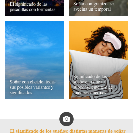
Soñar con granizo: se
El significado de las
avecina un temporal
pesadillas con tormentas
Significado de los
Soñar con el cielo: todas
sueños: lo que tu
sus posibles variantes y
subconsciente te dice
significados
mientras duermes
El significado de los sueños: distintas maneras de soñar