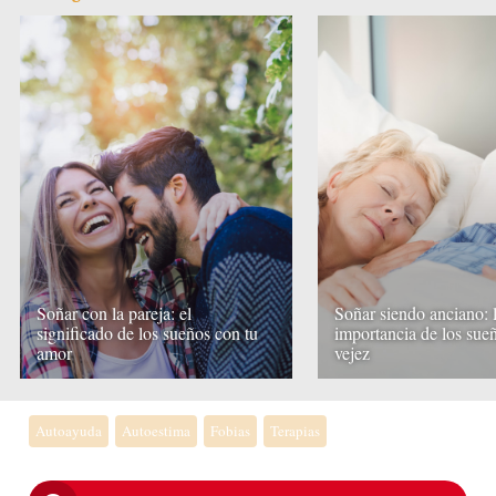
Soñar con la pareja: el
Soñar siendo anciano: 
significado de los sueños con tu
importancia de los sueñ
amor
vejez
Autoayuda
Autoestima
Fobias
Terapias