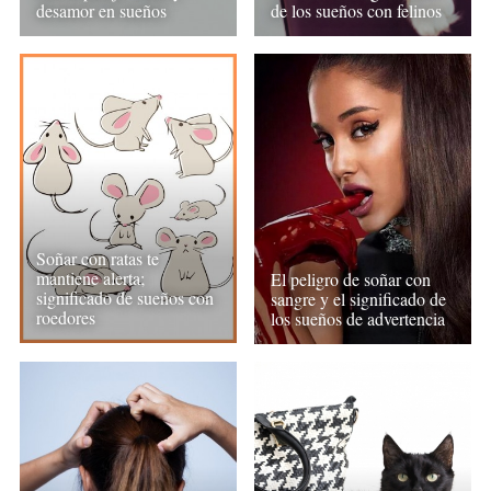
desamor en sueños
de los sueños con felinos
Soñar con ratas te
mantiene alerta;
El peligro de soñar con
significado de sueños con
sangre y el significado de
roedores
los sueños de advertencia