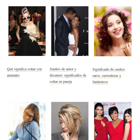
Qué significa soñar con
Sueños de amor y
Significado de sueños
animales
desamor: significados de
raros, surrealistas y
soñar en pareja
fantásticos