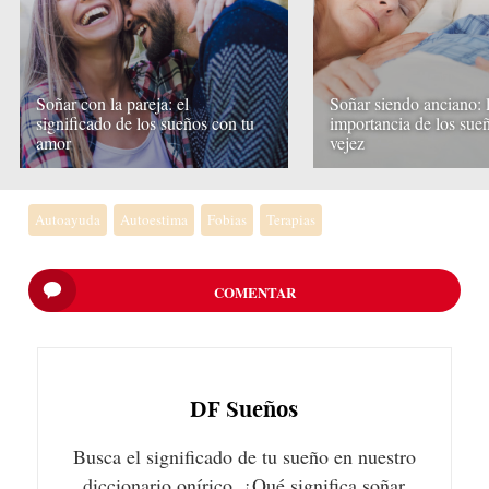
Soñar con la pareja: el
Soñar siendo anciano: 
significado de los sueños con tu
importancia de los sueñ
amor
vejez
Autoayuda
Autoestima
Fobias
Terapias
COMENTAR
DF
Sueños
Busca el significado de tu sueño en nuestro
diccionario onírico. ¿Qué significa soñar