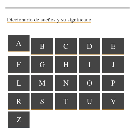
Diccionario de sueños y su significado
A
B
C
D
E
F
G
H
I
J
L
M
N
O
P
R
S
T
U
V
Z