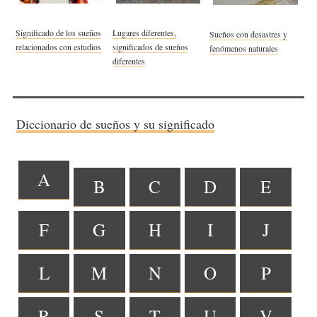
Significado de los sueños
Lugares diferentes,
Sueños con desastres y
relacionados con estudios
significados de sueños
fenómenos naturales
diferentes
Diccionario de sueños y su significado
A
B
C
D
E
F
G
H
I
J
L
M
N
O
P
R
S
T
U
V