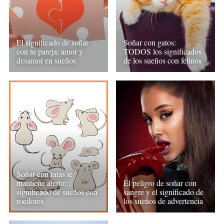
El significado de soñar
Soñar con gatos:
con tu pareja: amor y
TODOS los significados
desamor en sueños
de los sueños con felinos
Soñar con ratas te
mantiene alerta;
El peligro de soñar con
significado de sueños con
sangre y el significado de
roedores
los sueños de advertencia