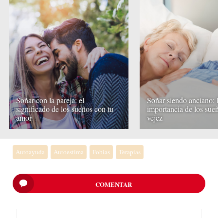
Soñar con la pareja: el
Soñar siendo anciano: 
significado de los sueños con tu
importancia de los sueñ
amor
vejez
Autoayuda
Autoestima
Fobias
Terapias
COMENTAR