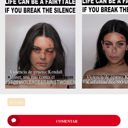
Violencia de género: Kendall
Jenner, una más contra el
Violencia de género: 
maltrato
Kardashian dice NO al
Sociedad
COMENTAR