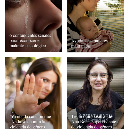
6 contundentes señales
para reconocer el
Ayuda a las mujeres
maltrato psicológico
maltratadas
‘Ya no’, la canción que
Testimonio positivo de
alza la voz contra la
Ana Bella, superviviente
violencia de género
de violencia de género