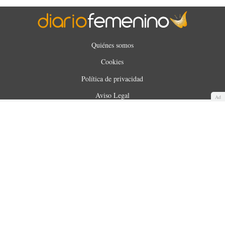
Quiénes somos
Cookies
Política de privacidad
Aviso Legal
Ad
Contacto
Anunciantes
Mapa del sitio
WUNOA S.L. © 2025. Todos los derechos reservados.
Made with
by
360audience