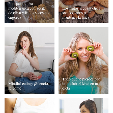
Por qué la dieta
mediterránea con aceite
Los frutos secos y otros
de oliva y frutos secos no
snacks sanos para
engorda
mantener la línea
Todo que te pierdes por
Mindful eating: ¡Silencio,
no incluir el kiwi en tu
se come!
dieta