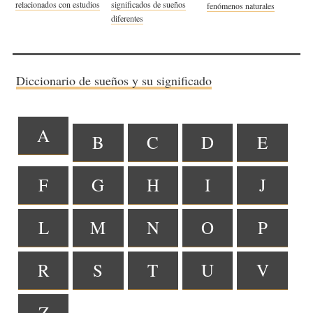
relacionados con estudios
significados de sueños
fenómenos naturales
diferentes
Diccionario de sueños y su significado
A
B
C
D
E
F
G
H
I
J
L
M
N
O
P
R
S
T
U
V
Z