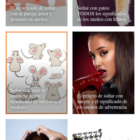
El significado de soñar
Soñar con gatos:
con tu pareja: amor y
TODOS los significados
desamor en sueños
de los sueños con felinos
Soñar con ratas te
mantiene alerta;
El peligro de soñar con
significado de sueños con
sangre y el significado de
roedores
los sueños de advertencia