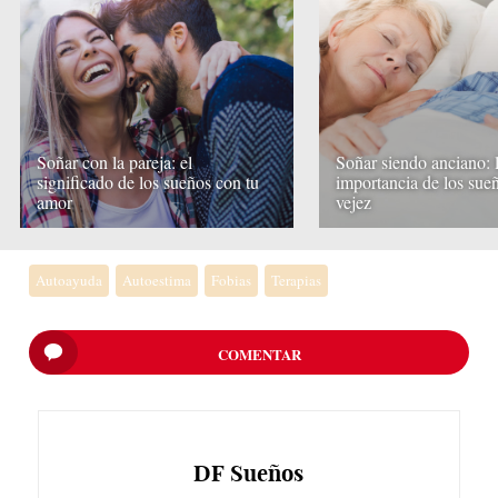
Soñar con la pareja: el
Soñar siendo anciano: 
significado de los sueños con tu
importancia de los sueñ
amor
vejez
Autoayuda
Autoestima
Fobias
Terapias
COMENTAR
DF
Sueños