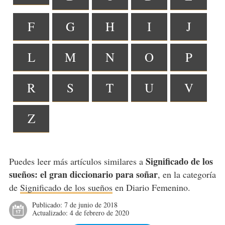
F
G
H
I
J
L
M
N
O
P
R
S
T
U
V
Z
Significado de los
Puedes leer más artículos similares a
sueños: el gran diccionario para soñar
, en la categoría
de
Significado de los sueños
en Diario Femenino.
Publicado:
7 de junio de 2018
Actualizado:
4 de febrero de 2020