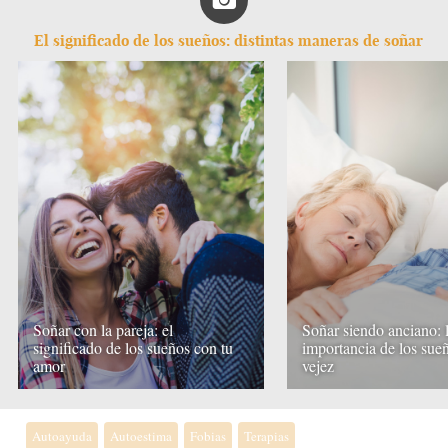
El significado de los sueños: distintas maneras de soñar
Soñar con la pareja: el
Soñar siendo anciano: 
significado de los sueños con tu
importancia de los sueñ
amor
vejez
Autoayuda
Autoestima
Fobias
Terapias