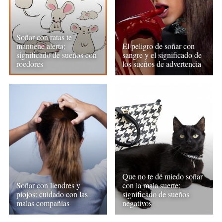
Soñar con ratas te
mantiene alerta;
El peligro de soñar con
significado de sueños con
sangre y el significado de
roedores
los sueños de advertencia
Que no te dé miedo soñar
Soñar con liendres y
con la mala suerte:
piojos: cuidado con las
significado de sueños
malas compañías
negativos