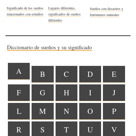
Significado de los sueños
Lugares diferentes,
Sueños con desastres y
relacionados con estudios
significados de sueños
fenómenos naturales
diferentes
Diccionario de sueños y su significado
A
B
C
D
E
F
G
H
I
J
L
M
N
O
P
R
S
T
U
V