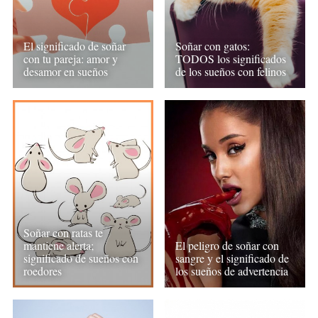
El significado de soñar
Soñar con gatos:
con tu pareja: amor y
TODOS los significados
desamor en sueños
de los sueños con felinos
Soñar con ratas te
mantiene alerta;
El peligro de soñar con
significado de sueños con
sangre y el significado de
roedores
los sueños de advertencia