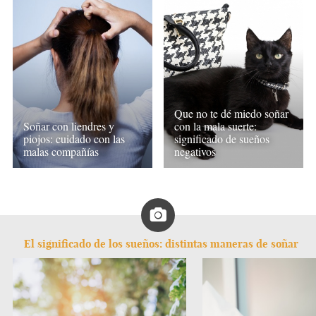
Que no te dé miedo soñar
Soñar con liendres y
con la mala suerte:
piojos: cuidado con las
significado de sueños
malas compañías
negativos
El significado de los sueños: distintas maneras de soñar