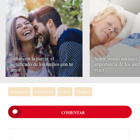
Soñar con la pareja: el
Soñar siendo anciano: 
significado de los sueños con tu
importancia de los sueñ
amor
vejez
Autoayuda
Autoestima
Fobias
Terapias
COMENTAR