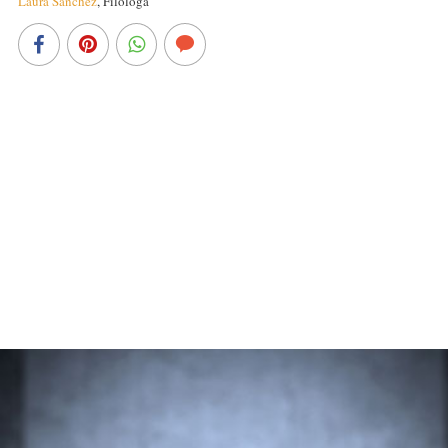
Laura Sánchez
,
Filóloga