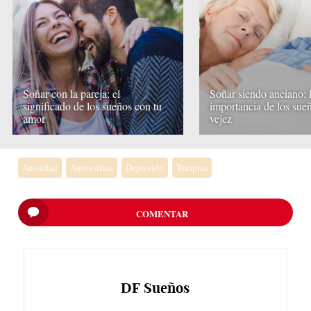
Soñar con la pareja: el
Soñar siendo anciano: 
significado de los sueños con tu
importancia de los sueñ
amor
vejez
Ansiedad
Autoestima
Depresión
Terapias
COMENTAR
DF
Sueños