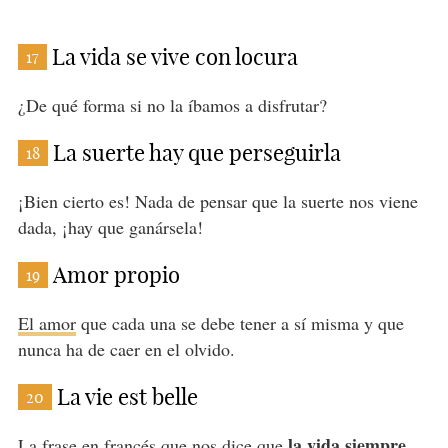
La vida se vive con locura
17
¿De qué forma si no la íbamos a disfrutar?
La suerte hay que perseguirla
18
¡Bien cierto es! Nada de pensar que la suerte nos viene
dada, ¡hay que ganársela!
Amor propio
19
El amor
que cada una se debe tener a sí misma y que
nunca ha de caer en el olvido.
La vie est belle
20
la vida siempre
La
frase en francés
que nos dice que