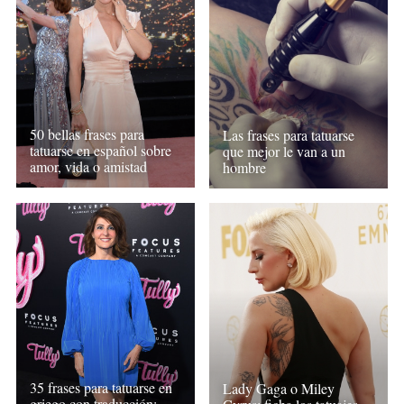
50 bellas frases para
Las frases para tatuarse
tatuarse en español sobre
que mejor le van a un
amor, vida o amistad
hombre
35 frases para tatuarse en
Lady Gaga o Miley
griego con traducción: