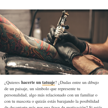
hacerte un
tatuaje
¿Quieres
? ¿Dudas entre un dibujo
de un paisaje, un símbolo que represente tu
personalidad, algo más relacionado con un familiar o
con tu mascota o quizás estás barajando la posibilidad
de decantarte más por una
frase de motivación
? Si estás