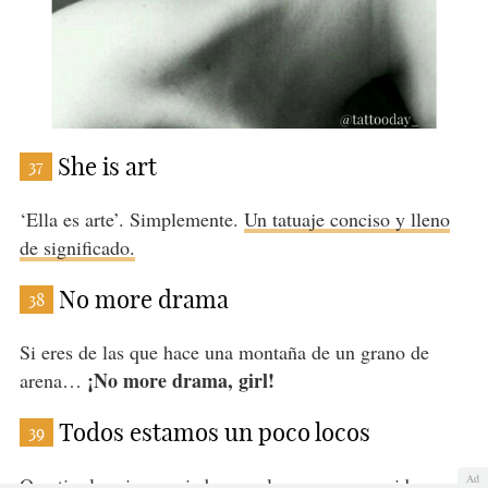
She is art
37
‘Ella es arte’. Simplemente.
Un tatuaje conciso y lleno
de significado.
No more drama
38
Si eres de las que hace una montaña de un grano de
¡No more drama, girl!
arena…
Todos estamos un poco locos
39
Ad
Que tire la primera piedra aquel que no se considere un