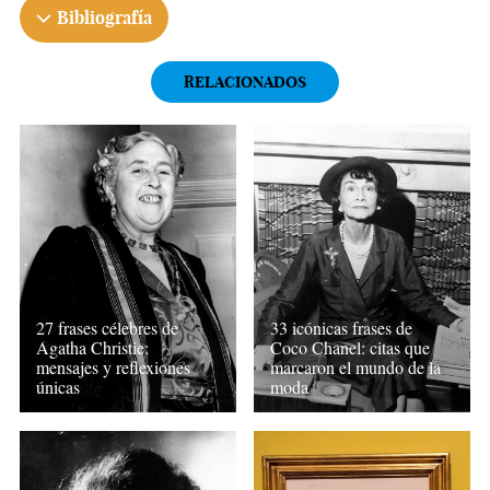
Bibliografía
RELACIONADOS
27 frases célebres de
33 icónicas frases de
Agatha Christie:
Coco Chanel: citas que
mensajes y reflexiones
marcaron el mundo de la
únicas
moda