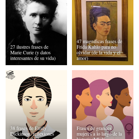
47 magníficas frases de
27 ilustres frases de
Frida Kahlo para no
Marie Curie (y datos
olvidar (de la vida y el
interesantes de su vida)
amor)
38 frases de Emily
Frases de grandes
Dickinson: reflexiones
mujeres a lo largo de la