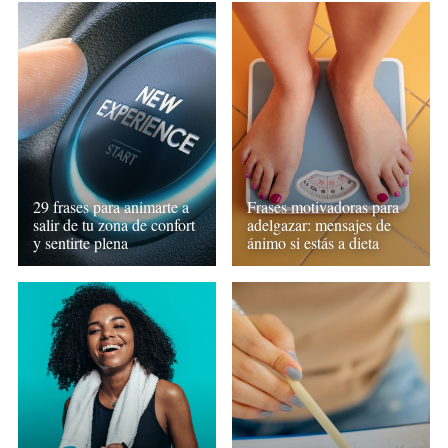
29 frases para animarte a
Frases motivadoras para
salir de tu zona de confort
adelgazar: mensajes de
y sentirte plena
ánimo si estás a dieta