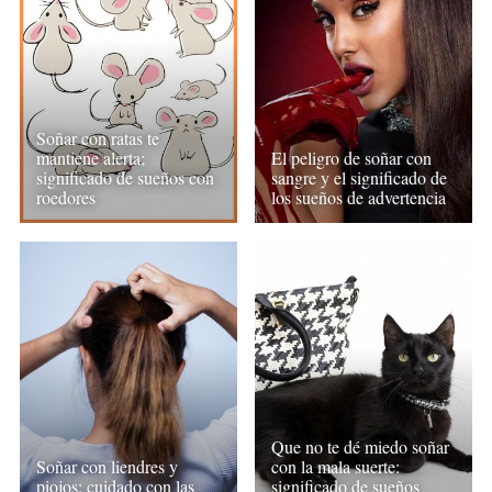
Soñar con ratas te
mantiene alerta;
El peligro de soñar con
significado de sueños con
sangre y el significado de
roedores
los sueños de advertencia
Que no te dé miedo soñar
Soñar con liendres y
con la mala suerte:
piojos: cuidado con las
significado de sueños