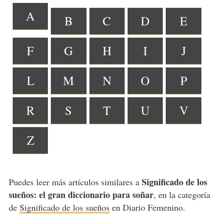
A
B
C
D
E
F
G
H
I
J
L
M
N
O
P
R
S
T
U
V
Z
Significado de los
Puedes leer más artículos similares a
sueños: el gran diccionario para soñar
, en la categoría
de
Significado de los sueños
en Diario Femenino.