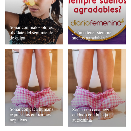
Soñar con malos olores:
olvídate del sentimiento
¿Cómo tener siempre
de culpa
sueños agradables?
Soñar con caca humana:
Soñar con caca negra:
expulsa tus emociones
cuidado con la baja
negativas
autoestima