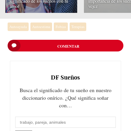
significado de los sueños con tu
importancia de los sueñ
amor
vejez
Autoayuda
Autoestima
Fobias
Terapias
COMENTAR
DF
Sueños
Busca el significado de tu sueño en nuestro
diccionario onírico. ¿Qué significa soñar
con…