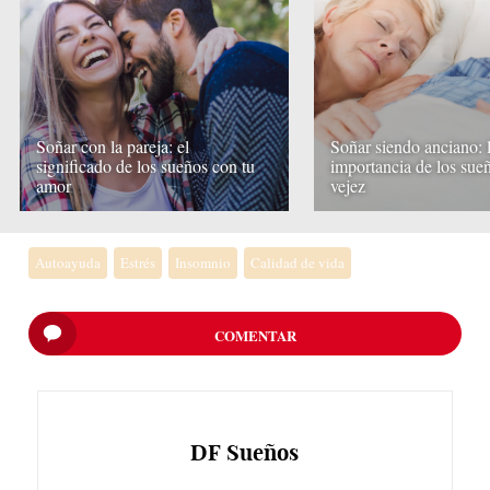
Soñar con la pareja: el
Soñar siendo anciano: 
significado de los sueños con tu
importancia de los sueñ
amor
vejez
Autoayuda
Estrés
Insomnio
Calidad de vida
COMENTAR
DF
Sueños