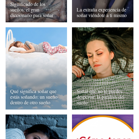
Significado de los
sueños: el gran
La extraña experiencia de
diccionario para soñar
soñar viéndote a ti mismo
Qué significa soñar que
Soñar que no te puedes
estás soñando: un sueño
despertar: la parálisis del
dentro de otro sueño
sueño