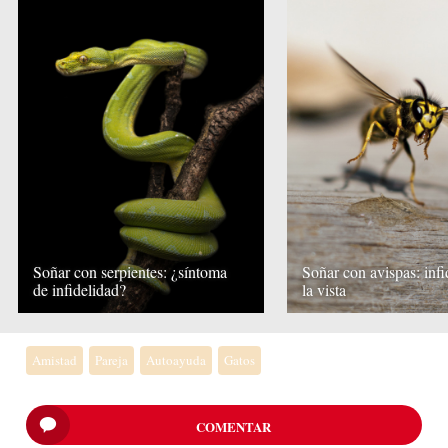
Soñar con serpientes: ¿síntoma
Soñar con avispas: infi
de infidelidad?
la vista
Amistad
Pareja
Autoayuda
Gatos
COMENTAR