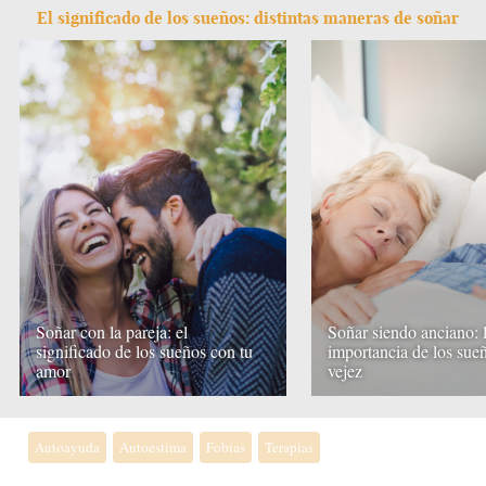
El significado de los sueños: distintas maneras de soñar
Soñar con la pareja: el
Soñar siendo anciano: 
significado de los sueños con tu
importancia de los sueñ
amor
vejez
Autoayuda
Autoestima
Fobias
Terapias