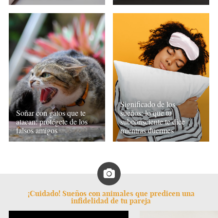
Significado de los
Soñar con gatos que te
sueños: lo que tu
atacan: protégete de los
subconsciente te dice
falsos amigos
mientras duermes
¡Cuidado! Sueños con animales que predicen una
infidelidad de tu pareja