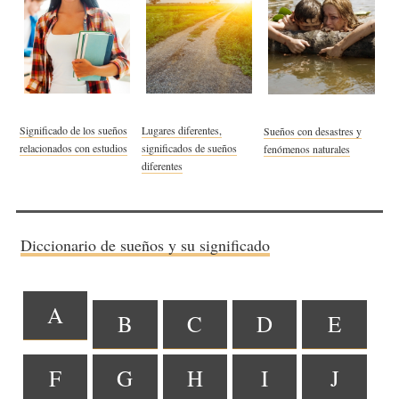
Significado de los sueños
Lugares diferentes,
Sueños con desastres y
relacionados con estudios
significados de sueños
fenómenos naturales
diferentes
Diccionario de sueños y su significado
A
B
C
D
E
F
G
H
I
J