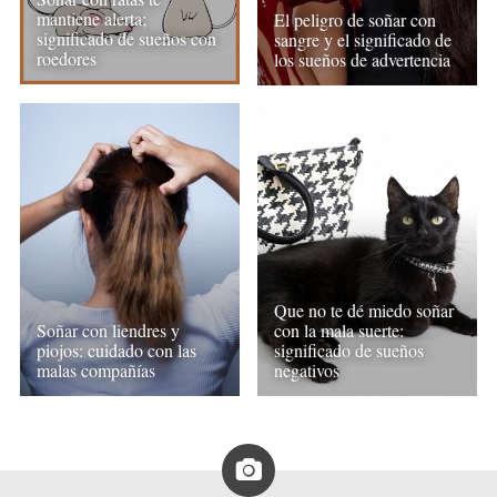
mantiene alerta;
El peligro de soñar con
significado de sueños con
sangre y el significado de
roedores
los sueños de advertencia
Que no te dé miedo soñar
Soñar con liendres y
con la mala suerte:
piojos: cuidado con las
significado de sueños
malas compañías
negativos