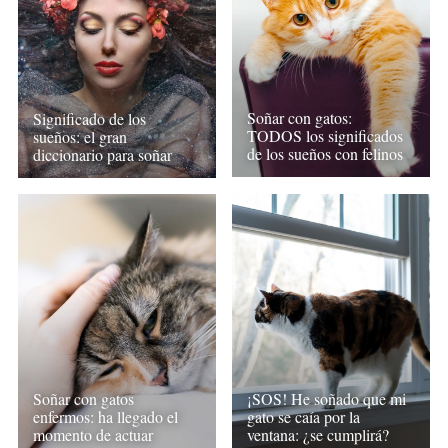
Soñar con gatos:
Significado de los
TODOS los significados
sueños: el gran
de los sueños con felinos
diccionario para soñar
Soñar con gatos
¡SOS! He soñado que mi
enfermos: ha llegado el
gato se caía por la
momento de actuar
ventana: ¿se cumplirá?