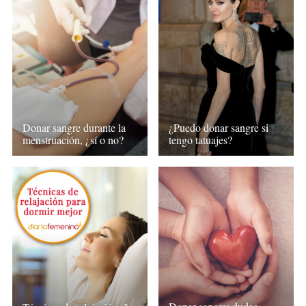
Donar sangre durante la
¿Puedo donar sangre si
menstruación, ¿sí o no?
tengo tatuajes?