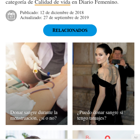
categoría de
Calidad de vida
en Diario Femenino.
Publicado:
12 de diciembre de 2018
Actualizado:
27 de septiembre de 2019
RELACIONADOS
Donar sangre durante la
¿Puedo donar sangre si
menstruación, ¿sí o no?
tengo tatuajes?
Ad