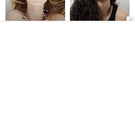
Ad
Cómo aprender a ser feliz
Soltera y feliz a los 40
COMENTAR
Quiénes somos
Cookies