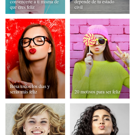
convencerte a ti misma de
depende de tu estado
que eres feliz
civil
Besa todos los días y
serás más feliz
20 motivos para ser feliz