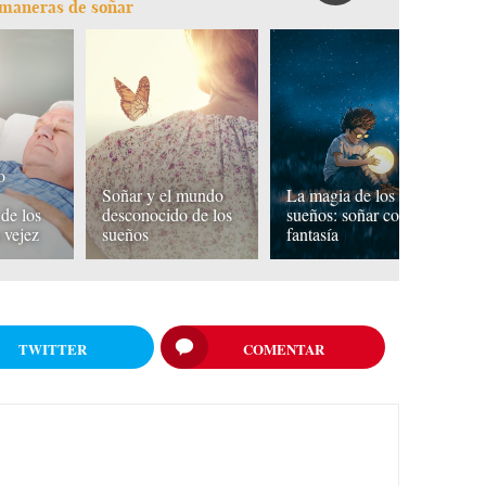
s maneras de soñar
o
Lo
Soñar y el mundo
La magia de los
nu
de los
desconocido de los
sueños: soñar con
so
 vejez
sueños
fantasía
o
TWITTER
COMENTAR