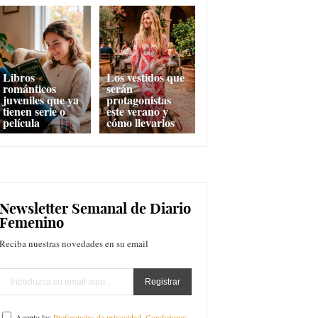
Libros
Los vestidos que
románticos
serán
juveniles que ya
protagonistas
tienen serie o
este verano y
película
cómo llevarlos
Newsletter Semanal de Diario
Femenino
Reciba nuestras novedades en su email
Acepto las
Preferencias de privacidad
,
Condiciones