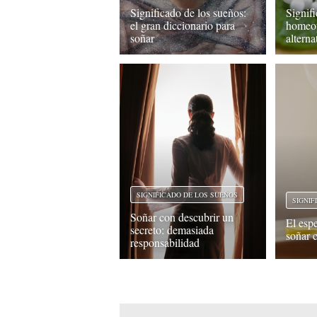
Significado de los sueños:
Signif
el gran diccionario para
homeop
soñar
alterna
SIGNIFICADO DE LOS SUEÑOS
SIGNIF
Soñar con descubrir un
El espe
secreto: demasiada
soñar 
responsabilidad