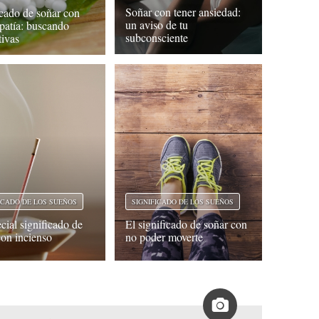
Soñar con tener ansiedad:
icado de soñar con
un aviso de tu
atía: buscando
subconsciente
tivas
ICADO DE LOS SUEÑOS
SIGNIFICADO DE LOS SUEÑOS
cial significado de
El significado de soñar con
con incienso
no poder moverte