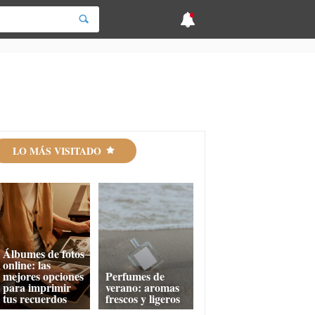
LO MÁS VISITADO
Álbumes de fotos
online: las
mejores opciones
Perfumes de
para imprimir
verano: aromas
tus recuerdos
frescos y ligeros