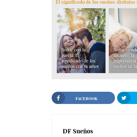
El significado de los sueños: distinta
Soñar con la
Soñar siend
pareja: el
anciano: la
significado de los
importancia 
sueños con tu amor
sueños en la
FACEBOOK
DF
Sueños