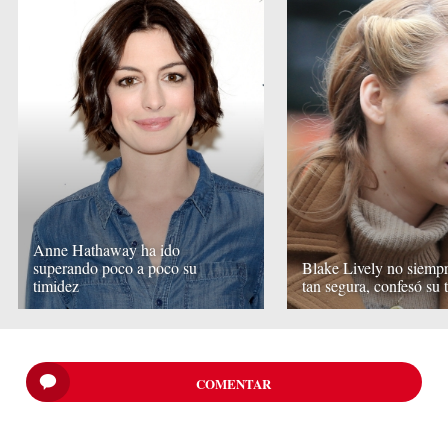
Anne Hathaway ha ido
superando poco a poco su
Blake Lively no siempr
timidez
tan segura, confesó su 
COMENTAR