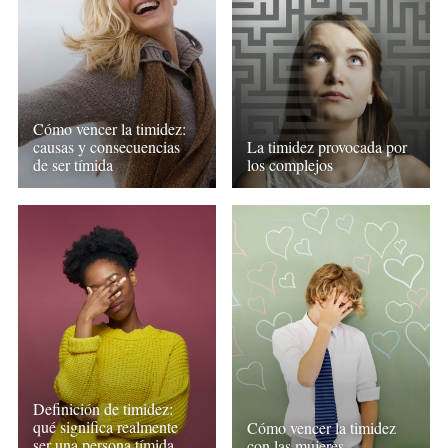
Cómo vencer la timidez:
causas y consecuencias
La timidez provocada por
de ser tímida
los complejos
Definición de timidez:
qué significa realmente
Cómo vencer la timidez
ser una persona tímida
con las mujeres