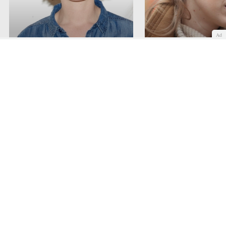
Ad
Anne Hathaway ha ido
superando poco a poco su
Blake Lively no siempr
timidez
tan segura, confesó su 
COMENTAR
Quiénes somos
Cookies