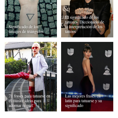
El significado de los
tatuajes. Diccionario de
Significado de los
la interpretación de los
tatuajes de triángulos
tattoos
71 frases para tatuarse en
Las mejores frases en
el muslo: ideas para
latín para tatuarse y su
adornar tu piel
significado