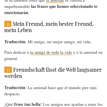
Si tú también crees que
la amistad
es valiosa e
las frases que hemos seleccionado te
inquebrantable
emocionarán
.
Mein Freund, mein bester Freund,
21
mein Leben
Traducción
: Mi amigo, mi mejor amigo, mi vida.
Para dedicar a
tu amiga de toda la vida
y a la amistad en
general.
Freundschaft lässt die Welt langsamer
22
werden
Traducción
: La amistad hace que el mundo gire más
despacio.
frase tan bella
¡Qué
! Los amigos nos ayudan a tener los