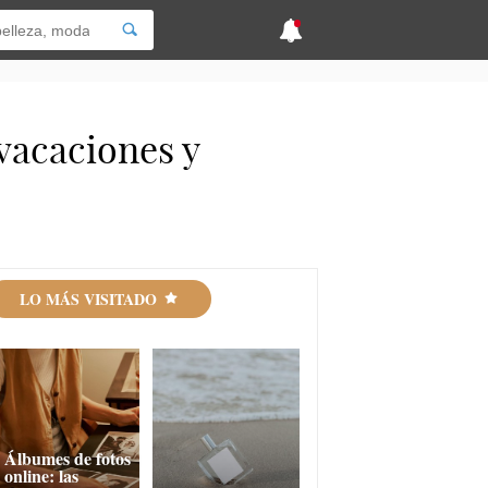
vacaciones y
LO MÁS VISITADO
Álbumes de fotos
online: las