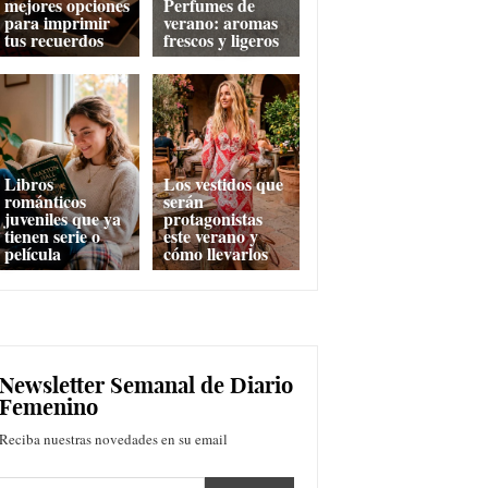
mejores opciones
Perfumes de
para imprimir
verano: aromas
tus recuerdos
frescos y ligeros
Libros
Los vestidos que
románticos
serán
juveniles que ya
protagonistas
tienen serie o
este verano y
película
cómo llevarlos
Newsletter Semanal de Diario
Femenino
Reciba nuestras novedades en su email