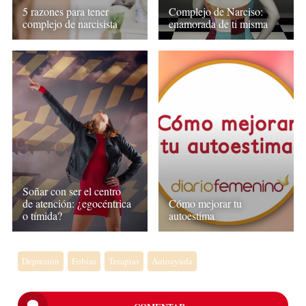
5 razones para tener
Complejo de Narciso:
complejo de narcisista
enamorada de ti misma
Soñar con ser el centro
de atención: ¿egocéntrica
Cómo mejorar tu
o tímida?
autoestima
Depresión
Fobias
Terapias
Autoayuda