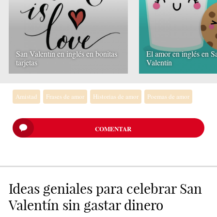
San Valentín en inglés en bonitas
El amor en inglés en S
tarjetas
Valentín
Amistad
Frases de amor
Historias de amor
Poemas de amor
COMENTAR
Ideas geniales para celebrar San
Valentín sin gastar dinero