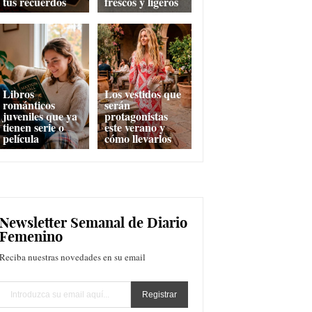
tus recuerdos
frescos y ligeros
Libros
Los vestidos que
románticos
serán
juveniles que ya
protagonistas
tienen serie o
este verano y
película
cómo llevarlos
Newsletter Semanal de Diario
Femenino
Reciba nuestras novedades en su email