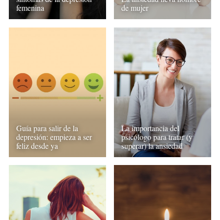
femenina
de mujer
Guía para salir de la
La importancia del
depresión: empieza a ser
psicólogo para tratar (y
feliz desde ya
superar) la ansiedad