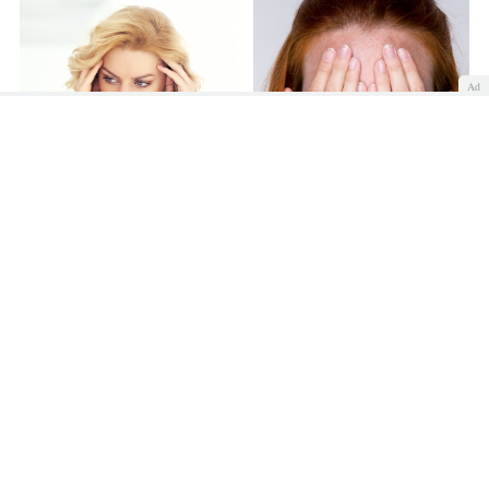
Ad
La ansiedad lleva nombre
Consejos para prevenir la
de mujer
ansiedad femenina
Estrés, sudores,
taquicardia, sofocos y
escalofríos