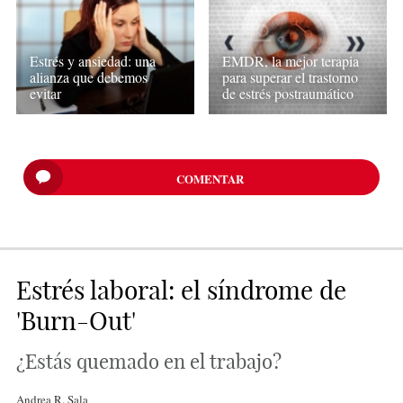
Estrés y ansiedad: una
EMDR, la mejor terapia
alianza que debemos
para superar el trastorno
evitar
de estrés postraumático
COMENTAR
Estrés laboral: el síndrome de
'Burn-Out'
¿Estás quemado en el trabajo?
Andrea R. Sala