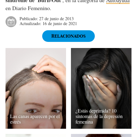
síndrome de 'Burn-Out'
, en la categoría de
Autoayuda
en Diario Femenino.
Publicado:
27 de junio de 2013
Actualizado:
16 de junio de 2021
RELACIONADOS
¿Estás deprimida? 10
síntomas de la depresión
Las canas aparecen por el
femenina
estrés