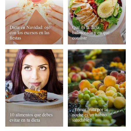
Qué es la dieta
Dieta en Navidad: ojo
balanceada y en qué
con los excesos en las
consiste
fiestas
¿Tomar fruta por la
10 alimentos que debes
noche es un hábito
evitar en tu dieta
saludable?