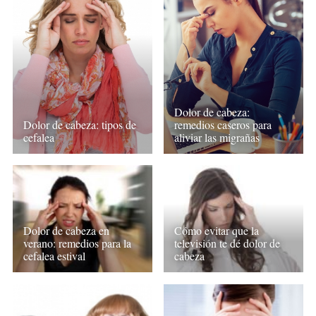
Dolor de cabeza:
Dolor de cabeza: tipos de
remedios caseros para
cefalea
aliviar las migrañas
Dolor de cabeza en
Cómo evitar que la
verano: remedios para la
televisión te dé dolor de
cefalea estival
cabeza