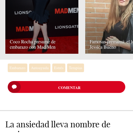
Coco Rocha presume de
Famosas premamá: el l
embarazo con Mad Men
Jessica Bueno
Embarazo
Autoayuda
Estrés
Terapias
COMENTAR
La ansiedad lleva nombre de