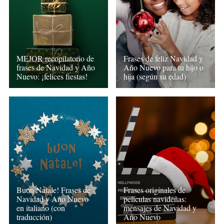
MEJOR recopilatorio de
Frases de feliz Navidad y
frases de Navidad y Año
Año Nuevo para tu hijo o
Nuevo: ¡felices fiestas!
hija (según su edad)
Buon Natale! Frases de
Frases originales de
Navidad y Año Nuevo
películas navideñas:
en italiano (con
mensajes de Navidad y
traducción)
Año Nuevo