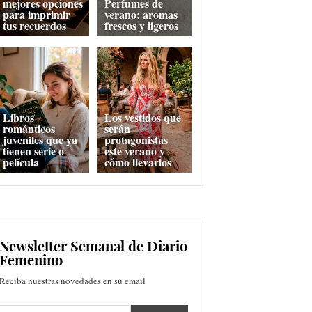
mejores opciones
Perfumes de
para imprimir
verano: aromas
tus recuerdos
frescos y ligeros
Libros
Los vestidos que
románticos
serán
juveniles que ya
protagonistas
tienen serie o
este verano y
película
cómo llevarlos
Newsletter Semanal de Diario
Femenino
Reciba nuestras novedades en su email