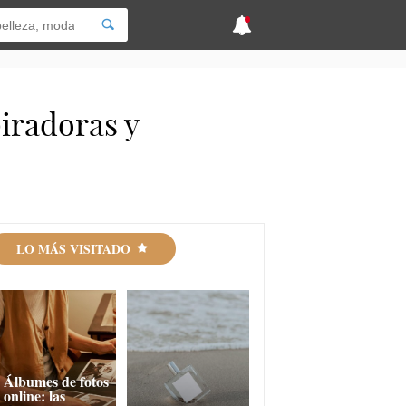
piradoras y
LO MÁS VISITADO
Álbumes de fotos
online: las