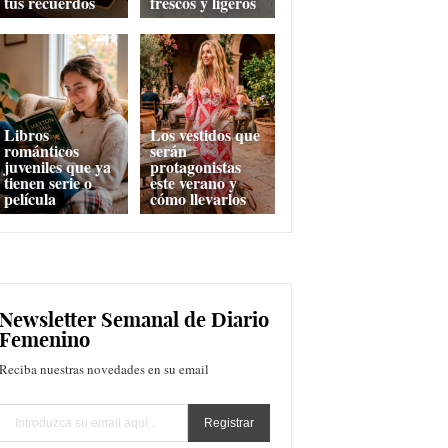
tus recuerdos
frescos y ligeros
Libros
Los vestidos que
románticos
serán
juveniles que ya
protagonistas
tienen serie o
este verano y
película
cómo llevarlos
Newsletter Semanal de Diario
Femenino
Reciba nuestras novedades en su email