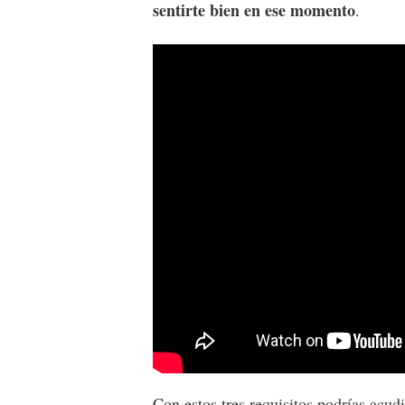
sentirte bien en ese momento
.
Con estos tres requisitos podrías acud