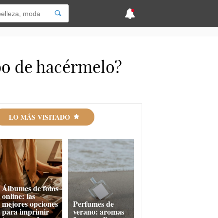
bo de hacérmelo?
LO MÁS VISITADO
Álbumes de fotos
online: las
mejores opciones
Perfumes de
para imprimir
verano: aromas