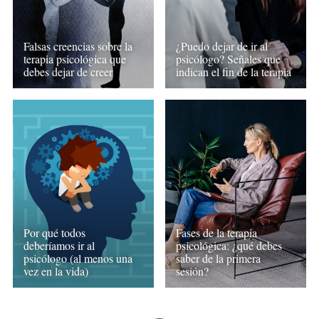
Falsas creencias sobre la
¿Puedo dejar de ir al
terapia psicológica que
psicólogo? Señales que
debes dejar de creer
indican el fin de la terapia
Por qué todos
Fases de la terapia
deberíamos ir al
psicológica: ¿qué debes
psicólogo (al menos una
saber de la primera
vez en la vida)
sesión?