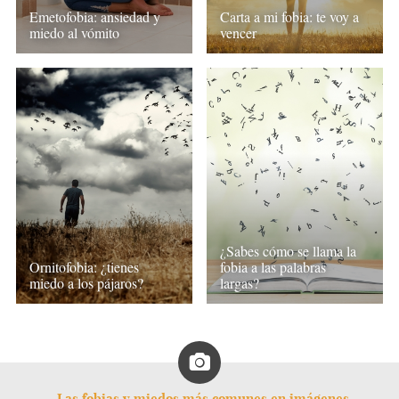
Emetofobia: ansiedad y
Carta a mi fobia: te voy a
miedo al vómito
vencer
¿Sabes cómo se llama la
Ornitofobia: ¿tienes
fobia a las palabras
miedo a los pájaros?
largas?
Las fobias y miedos más comunes en imágenes