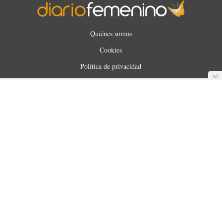
Quiénes somos
Cookies
Política de privacidad
Ad
Aviso Legal
Contacto
Anunciantes
Mapa del sitio
WUNOA S.L. © 2025. Todos los derechos reservados.
Made with
by
360audience