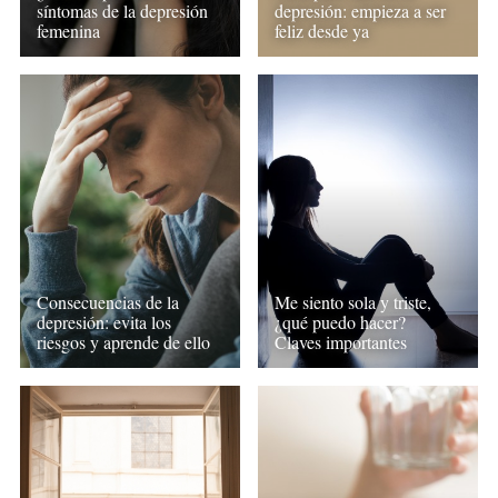
síntomas de la depresión
depresión: empieza a ser
femenina
feliz desde ya
Consecuencias de la
Me siento sola y triste,
depresión: evita los
¿qué puedo hacer?
riesgos y aprende de ello
Claves importantes