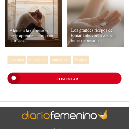
Los grandes riesgos de
Atenta a la depresión
tomar antidepresivos sin
leve: aprende a combatir
tener depresión
la tristeza
Ansiedad
Autoayuda
Autoestima
Terapias
COMENTAR