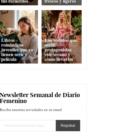
tus recuerdos
frescos y ligeros
Libros
Los vestidos que
románticos
serán
juveniles que ya
protagonistas
tienen serie o
este verano y
película
cómo llevarlos
Newsletter Semanal de Diario
Femenino
Reciba nuestras novedades en su email