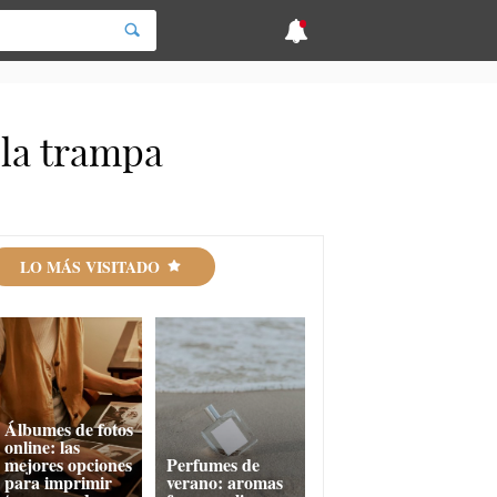
 la trampa
LO MÁS VISITADO
Álbumes de fotos
online: las
mejores opciones
Perfumes de
para imprimir
verano: aromas