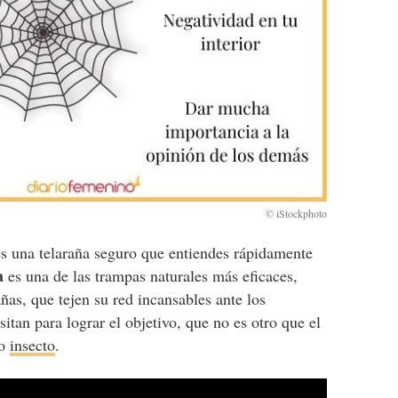
 es una telaraña seguro que entiendes rápidamente
a
es una de las trampas naturales más eficaces,
as, que tejen su red incansables ante los
itan para lograr el objetivo, que no es otro que el
to
insecto
.