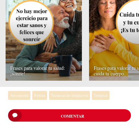
Frases para valorar tu salud:
Frases para valorar tu s
¡sonríe!
cuida tu cuerpo
Autoayuda
Fobias
Técnicas de relajación
Terapias
COMENTAR