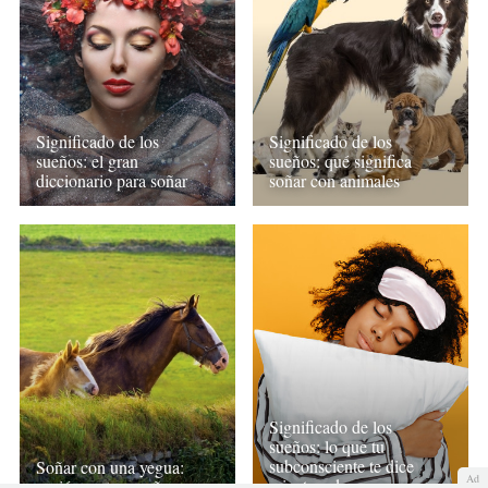
Significado de los
Significado de los
sueños: qué significa
sueños: el gran
soñar con animales
diccionario para soñar
Significado de los
sueños: lo que tu
subconsciente te dice
Soñar con una yegua:
Ad
mientras duermes
pasión en tus sueños