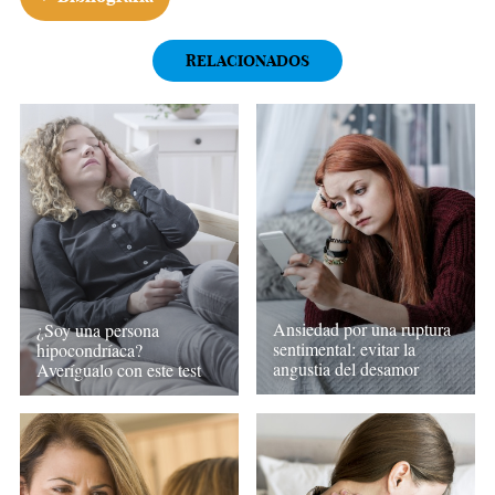
RELACIONADOS
Ansiedad por una ruptura
¿Soy una persona
sentimental: evitar la
hipocondríaca?
angustia del desamor
Averígualo con este test