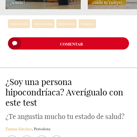
¡sonríe!
cuida tu cuerpo
Autoayuda
Autoestima
Depresión
Terapias
COMENTAR
¿Soy una persona
hipocondríaca? Averígualo con
este test
¿Te angustia mucho tu estado de salud?
Tamara Sánchez
,
Periodista