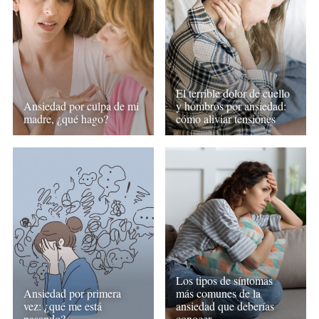
El terrible dolor de cuello
Ansiedad por culpa de mi
y hombros por ansiedad:
madre, ¿qué hago?
cómo aliviar tensiones
Los tipos de síntomas
Ansiedad por primera
más comunes de la
vez: ¿qué me está
ansiedad que deberías
pasando?
conocer