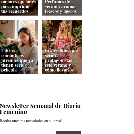
mejores opciones
Perfumes de
para imprimir
verano: aromas
tus recuerdos
frescos y ligeros
Libros
Los vestidos que
románticos
serán
juveniles que ya
protagonistas
tienen serie o
este verano y
película
cómo llevarlos
Newsletter Semanal de Diario
Femenino
Reciba nuestras novedades en su email