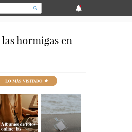
e las hormigas en
LO MÁS VISITADO
Álbumes de fotos
online: las