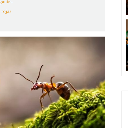
igantes
 rojas