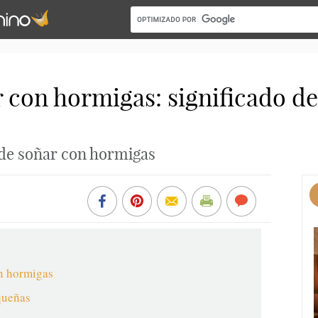
r con hormigas: significado d
 de soñar con hormigas
on hormigas
queñas