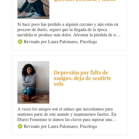
Si hace poco has perdido a alguien cercano y aún estás en
proceso de duelo, seguro que la llegada de la época
navideña te produce más dolor. Afrontar la pérdida de un
ser querido en Navidad puede ser bastante duro para ti, sin
Revisado por Laura Palomares,
Psicóloga
embargo existen algunas pautas que puedes seguir para
ayudarte a hacerlo.
DEPRESIÓN
Depresión por falta de
amigos: deja de sentirte
sola
A veces los amigos son el enlace que necesitamos para
sentirnos parte de este mundo y mantenernos fuertes. En
Diario Femenino te damos las claves para superar una
depresión por falta de amigos. Es hora de salir ahí fuera,
Revisado por Laura Palomares,
Psicóloga
conocer gente nueva y dejar de sentirte sola. ¡Muchísimo
ánimo! ¡Tú puedes!