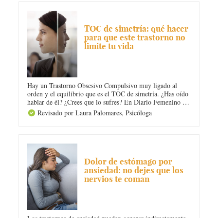
ANSIEDAD
TOC de simetría: qué hacer
para que este trastorno no
limite tu vida
Hay un Trastorno Obsesivo Compulsivo muy ligado al
orden y el equilibrio que es el TOC de simetría. ¿Has oído
hablar de él? ¿Crees que lo sufres? En Diario Femenino te
explicamos qué es, cuáles son sus consecuencias y te damos
Revisado por Laura Palomares,
Psicóloga
las claves para que puedas tratarlo y superarlo. ¡No dejes
que las obsesiones limiten tu vida!
DOLOR DE ESTÓMAGO
Dolor de estómago por
ansiedad: no dejes que los
nervios te coman