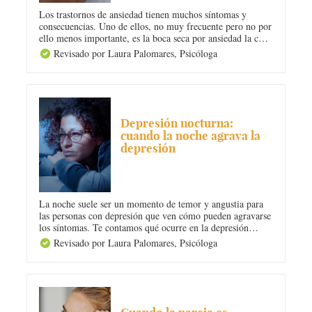
Los trastornos de ansiedad tienen muchos síntomas y
consecuencias. Uno de ellos, no muy frecuente pero no por
ello menos importante, es la boca seca por ansiedad la cual
viene acompañada muchas veces de mal aliento. En Diario
Revisado por Laura Palomares,
Psicóloga
Femenino te contamos cómo combatir la sequedad de boca
por angustia.
DEPRESIÓN
Depresión nocturna:
cuando la noche agrava la
depresión
La noche suele ser un momento de temor y angustia para
las personas con depresión que ven cómo pueden agravarse
los síntomas. Te contamos qué ocurre en la depresión
nocturna, qué consecuencias tiene sobre la salud y qué
Revisado por Laura Palomares,
Psicóloga
factores se deben tener en cuenta para poder superarla.
¡Atenta!
PAREJA