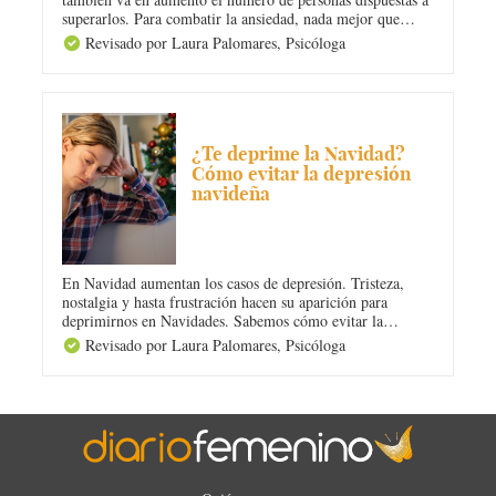
superarlos. Para combatir la ansiedad, nada mejor que
conocer sus síntomas. Vómitos, mareos, náuseas,
Revisado por Laura Palomares,
Psicóloga
palpitaciones son algunos de ellos, pero hay más.
¡Conócelos!
DEPRESIÓN
¿Te deprime la Navidad?
Cómo evitar la depresión
navideña
En Navidad aumentan los casos de depresión. Tristeza,
nostalgia y hasta frustración hacen su aparición para
deprimirnos en Navidades. Sabemos cómo evitar la
depresión navideña. ¡Atenta a nuestros consejos! Toma
Revisado por Laura Palomares,
Psicóloga
nota de ellos, y te aseguramos que tu tristeza navideña
desaparecerá.