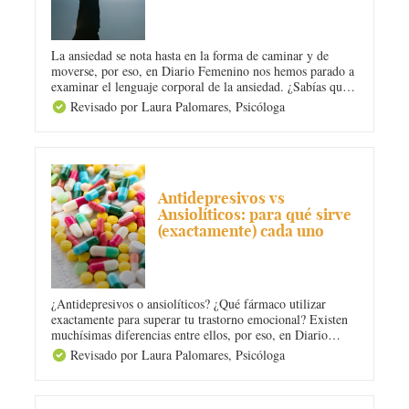
La ansiedad se nota hasta en la forma de caminar y de
moverse, por eso, en Diario Femenino nos hemos parado a
examinar el lenguaje corporal de la ansiedad. ¿Sabías que
tus gestos te delatan? Descubre ahora mismo qué signos de
Revisado por Laura Palomares,
Psicóloga
tu cuerpo revelan un estado ansioso y no dejes que la
ansiedad invada tu vida.
ANSIEDAD
Antidepresivos vs
Ansiolíticos: para qué sirve
(exactamente) cada uno
¿Antidepresivos o ansiolíticos? ¿Qué fármaco utilizar
exactamente para superar tu trastorno emocional? Existen
muchísimas diferencias entre ellos, por eso, en Diario
Femenino queremos contarte para qué sirve cada uno,
Revisado por Laura Palomares,
Psicóloga
además de advertirte de sus riesgos y contraindicaciones.
¡Ponle fin a tu ansiedad o depresión de la forma adecuada!