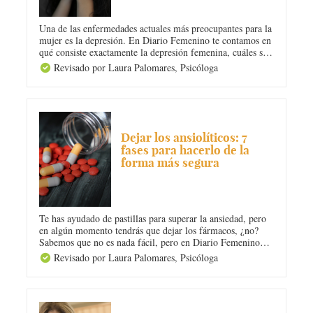
Una de las enfermedades actuales más preocupantes para la
mujer es la depresión. En Diario Femenino te contamos en
qué consiste exactamente la depresión femenina, cuáles son
sus tipos y causas, cuáles son sus 10 síntomas más comunes
Revisado por Laura Palomares,
Psicóloga
y cómo se puede tratar y superar. ¿Estás deprimida?
¡Puedes salir de ello!
ANSIEDAD
Dejar los ansiolíticos: 7
fases para hacerlo de la
forma más segura
Te has ayudado de pastillas para superar la ansiedad, pero
en algún momento tendrás que dejar los fármacos, ¿no?
Sabemos que no es nada fácil, pero en Diario Femenino
tenemos algunas técnicas para conseguir que no tomes
Revisado por Laura Palomares,
Psicóloga
ansiolíticos nunca más. Te contamos cuáles son los 7 pasos
para dejar los ansiolíticos de forma segura.
ANSIEDAD