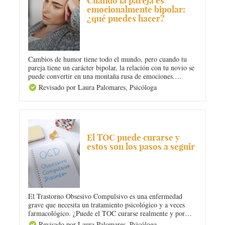
Cuando la pareja es
emocionalmente bipolar:
¿qué puedes hacer?
Cambios de humor tiene todo el mundo, pero cuando tu
pareja tiene un carácter bipolar, la relación con tu novio se
puede convertir en una montaña rusa de emociones.
Cuando la pareja es bipolar debes conocer los síntomas y,
Revisado por Laura Palomares,
Psicóloga
sobre todo, qué puedes hacer para enfrentarte a esta
situación.
ANSIEDAD
El TOC puede curarse y
estos son los pasos a seguir
El Trastorno Obsesivo Compulsivo es una enfermedad
grave que necesita un tratamiento psicológico y a veces
farmacológico. ¿Puede el TOC curarse realmente y por
completo? SÍ, y en Diario Femenino te contamos los pasos
Revisado por Laura Palomares,
Psicóloga