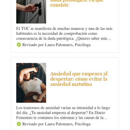
consiste
El TOC se manifiesta de muchas maneras y una de las más
habituales es la necesidad de comprobación como
consecuencia de la duda patológica. ¿Quieres saber más
sobre este tipo de Trastorno Obsesivo Compulsivo? En
Revisado por Laura Palomares,
Psicóloga
Diario Femenino te contamos en qué consiste y cuál es su
tratamiento.
ANSIEDAD
Ansiedad que empeora al
despertar: cómo evitar la
ansiedad matutina
Los trastornos de ansiedad varían su intensidad a lo largo
del día. ¿Tu ansiedad empeora al despertar? En Diario
Femenino te contamos los síntomas y las causas de la
ansiedad por las mañanas y también te damos algunas
Revisado por Laura Palomares,
Psicóloga
técnicas y estrategias muy efectivas para evitar la ansiedad