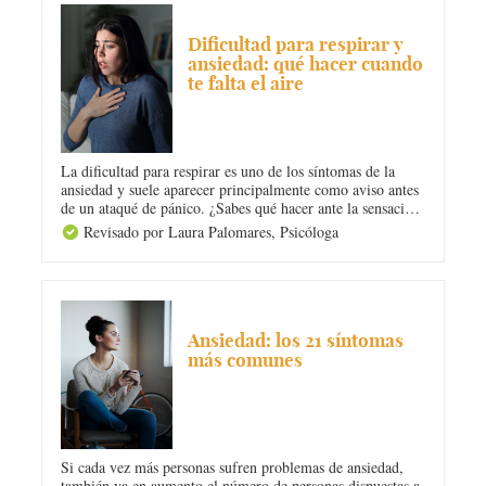
ANSIEDAD
Dificultad para respirar y
ansiedad: qué hacer cuando
te falta el aire
La dificultad para respirar es uno de los síntomas de la
ansiedad y suele aparecer principalmente como aviso antes
de un ataqué de pánico. ¿Sabes qué hacer ante la sensación
de falta de aire? ¡En Diario Femenino te ayudamos con
Revisado por Laura Palomares,
Psicóloga
algunos trucos y pautas! Toma nota.
ANSIEDAD
Ansiedad: los 21 síntomas
más comunes
Si cada vez más personas sufren problemas de ansiedad,
también va en aumento el número de personas dispuestas a