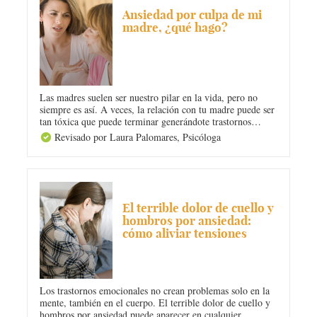
Ansiedad por culpa de mi
madre, ¿qué hago?
Las madres suelen ser nuestro pilar en la vida, pero no
siempre es así. A veces, la relación con tu madre puede ser
tan tóxica que puede terminar generándote trastornos
psicológicos. Si tienes ansiedad por culpa de tu madre,
Revisado por Laura Palomares,
Psicóloga
¿qué puedes hacer? En Diario Femenino te ayudamos.
ANSIEDAD
El terrible dolor de cuello y
hombros por ansiedad:
cómo aliviar tensiones
Los trastornos emocionales no crean problemas solo en la
mente, también en el cuerpo. El terrible dolor de cuello y
hombros por ansiedad puede aparecer en cualquier