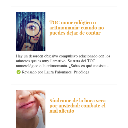
matutina. ¡Toma nota de todo!
ANSIEDAD
TOC numerológico o
aritmomanía: cuando no
puedes dejar de contar
Hay un desorden obsesivo compulsivo relacionado con los
números que es muy llamativo. Se trata del TOC
numerológico o la aritmomanía. ¿Sabes en qué consiste
exactamente este Trastorno Obsesivo Compulsivo? ¿Cómo
Revisado por Laura Palomares,
Psicóloga
limita la vida de quién lo sufre?¿Cómo se puede tratar? En
Diario Femenino hablamos de ello.
ANSIEDAD
Síndrome de la boca seca
por ansiedad: combate el
mal aliento