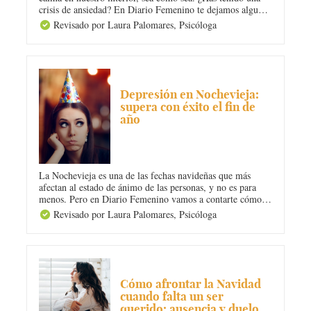
crisis de ansiedad? En Diario Femenino te dejamos algunas
frases que puedes leer cuando sufras un ataque de pánico.
Revisado por Laura Palomares,
Psicóloga
¡Te ayudarán a sentirte mucho mejor!
DEPRESIÓN
Depresión en Nochevieja:
supera con éxito el fin de
año
La Nochevieja es una de las fechas navideñas que más
afectan al estado de ánimo de las personas, y no es para
menos. Pero en Diario Femenino vamos a contarte cómo
superar con éxito el fin de año y la depresión en
Revisado por Laura Palomares,
Psicóloga
Nochevieja para que puedas brindar con una enorme
sonrisa en la cara. ¡Toma nota!
AUTOAYUDA
Cómo afrontar la Navidad
cuando falta un ser
querido: ausencia y duelo