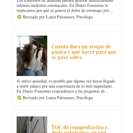
Los trastornos de ansiedad pueden generar indirectamente
intensas molestias estomacales. En Diario Femenino te
explicamos por qué se genera el dolor de estómago por
ansiedad o estrés y qué puedes hacer para ponerle remedio.
Revisado por Laura Palomares,
Psicóloga
¡Recuerda la importancia de acudir a un psicólogo para
superar la ansiedad!
ANSIEDAD
Cuánto dura un ataque de
pánico y qué hacer para que
se pase antes
Si sufres ansiedad, es posible que alguna vez hayas llegado
a sentir pánico por una experiencia de lo más inquietante.
En Diario Femenino respondemos a las preguntas de
cuánto dura un ataque de pánico y qué hacer para que se
Revisado por Laura Palomares,
Psicóloga
pase antes. ¡Te ayudamos a recuperar la calma!
ANSIEDAD
TOC de comprobación o
duda patológica: en qué