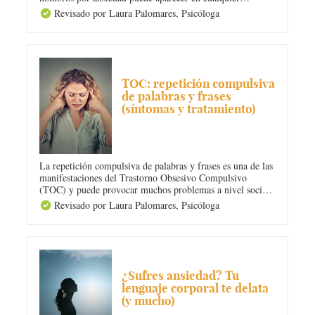
momento, sin embargo debes saber cómo aliviar tensiones
Revisado por Laura Palomares,
Psicóloga
para que no sufras demasiado. ¡Te lo contamos!
ANSIEDAD
TOC: repetición compulsiva
de palabras y frases
(síntomas y tratamiento)
La repetición compulsiva de palabras y frases es una de las
manifestaciones del Trastorno Obsesivo Compulsivo
(TOC) y puede provocar muchos problemas a nivel social
y personal para la persona que lo sufre. En Diario
Revisado por Laura Palomares,
Psicóloga
Femenino te contamos cuáles son sus síntomas, sus
consecuencias y su tratamiento.
ANSIEDAD
¿Sufres ansiedad? Tu
lenguaje corporal te delata
(y mucho)