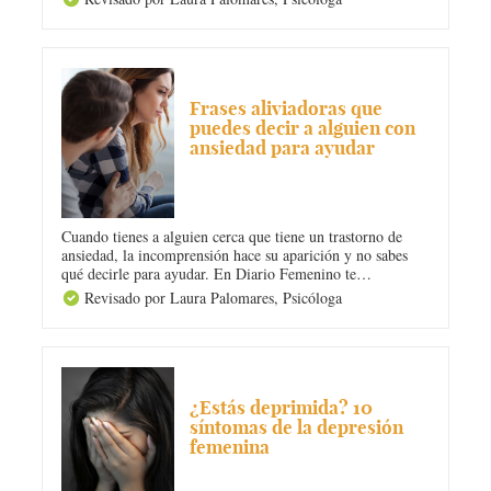
a seguir. Es un proceso largo y duro, pero ¡puedes
conseguir superar tu TOC!
ANSIEDAD
Frases aliviadoras que
puedes decir a alguien con
ansiedad para ayudar
Cuando tienes a alguien cerca que tiene un trastorno de
ansiedad, la incomprensión hace su aparición y no sabes
qué decirle para ayudar. En Diario Femenino te
proponemos algunas frases para calmar y aliviar a una
Revisado por Laura Palomares,
Psicóloga
persona con ansiedad. ¡Toma nota y no metas la pata
diciendo algo inapropiado!
DEPRESIÓN
¿Estás deprimida? 10
síntomas de la depresión
femenina