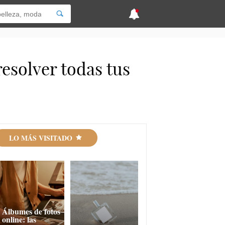
resolver todas tus
LO MÁS VISITADO
Álbumes de fotos
online: las