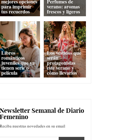
mejores opciones
Perfumes de
para imprimir
verano: aromas
tus recuerdos
frescos y ligeros
Libros
Los vestidos que
románticos
serán
juveniles que ya
protagonistas
tienen serie o
este verano y
película
cómo llevarlos
Newsletter Semanal de Diario
Femenino
Reciba nuestras novedades en su email