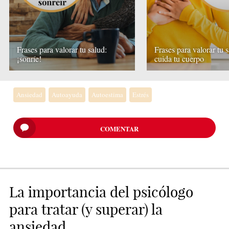
Frases para valorar tu salud:
Frases para valorar tu s
¡sonríe!
cuida tu cuerpo
Ansiedad
Autoayuda
Autoestima
Estrés
COMENTAR
La importancia del psicólogo
para tratar (y superar) la
ansiedad