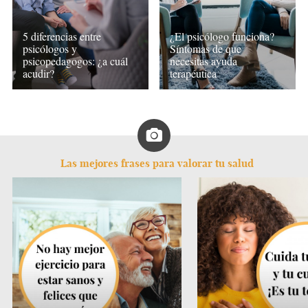
5 diferencias entre
¿El psicólogo funciona?
psicólogos y
Síntomas de que
psicopedagogos: ¿a cuál
necesitas ayuda
acudir?
terapéutica
Las mejores frases para valorar tu salud