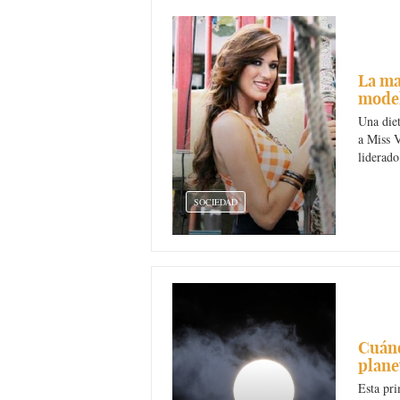
La ma
model
Una diet
a Miss V
liderad
SOCIEDAD
Cuánd
plane
Esta pri