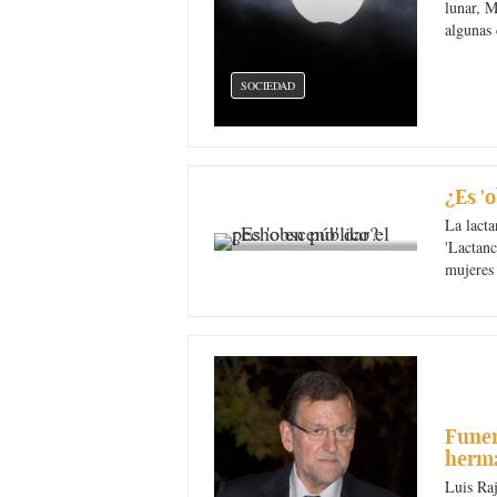
lunar, M
algunas 
SOCIEDAD
¿Es '
SOCIEDAD
La lacta
'Lactanc
mujeres 
Funer
herma
Luis Ra