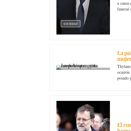
a causa 
funeral 
SOCIEDAD
La po
muje
SOCIEDAD
Thylane 
ocasión 
posado 
El cu
herma