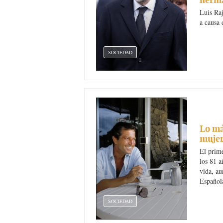
Luis Ra
a causa 
SOCIEDAD
Lo má
mujer
El prime
los 81 a
vida, au
Español
SOCIEDAD