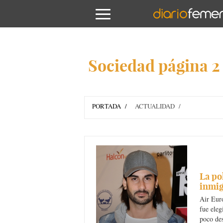
Sociedad página 2
PORTADA
ACTUALIDAD
La po
inmig
Air Eur
fue eleg
poco des