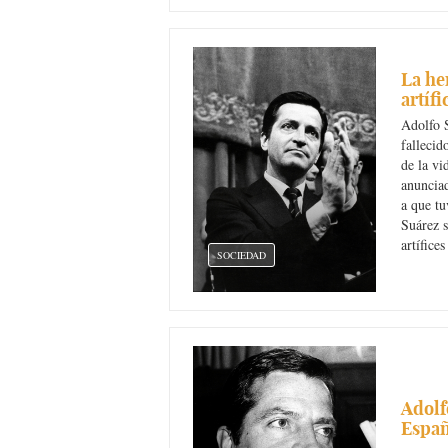
La he
artíf
Adolfo S
fallecid
de la vi
anunciad
a que t
Suárez s
artífice
SOCIEDAD
Adolf
Espa