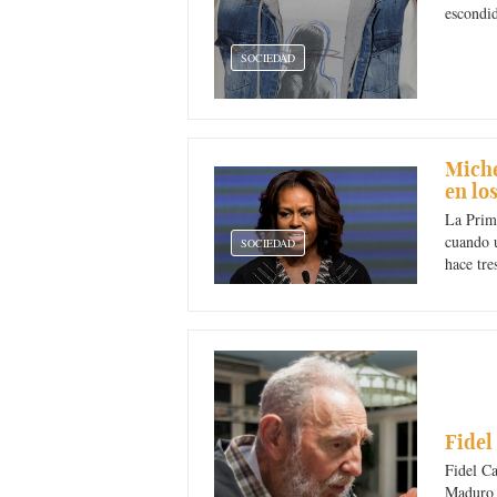
escondid
SOCIEDAD
Miche
en lo
La Prim
cuando u
SOCIEDAD
hace tre
Fidel
Fidel Ca
Maduro 