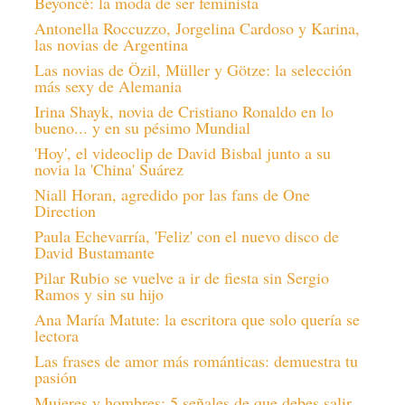
Beyoncé: la moda de ser feminista
Antonella Roccuzzo, Jorgelina Cardoso y Karina,
las novias de Argentina
Las novias de Özil, Müller y Götze: la selección
más sexy de Alemania
Irina Shayk, novia de Cristiano Ronaldo en lo
bueno... y en su pésimo Mundial
'Hoy', el videoclip de David Bisbal junto a su
novia la 'China' Suárez
Niall Horan, agredido por las fans de One
Direction
Paula Echevarría, 'Feliz' con el nuevo disco de
David Bustamante
Pilar Rubio se vuelve a ir de fiesta sin Sergio
Ramos y sin su hijo
Ana María Matute: la escritora que solo quería se
lectora
Las frases de amor más románticas: demuestra tu
pasión
Mujeres y hombres: 5 señales de que debes salir